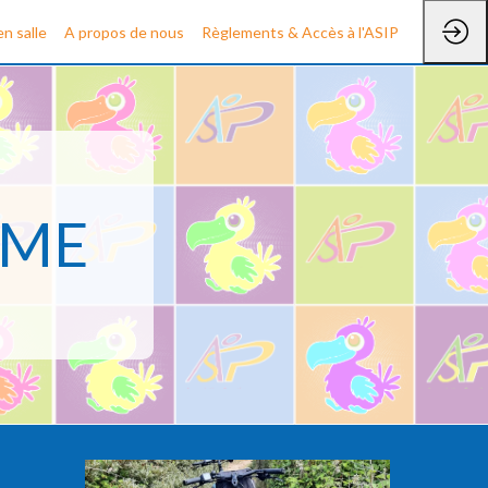
n salle
A propos de nous
Règlements & Accès à l'ASIP
SME