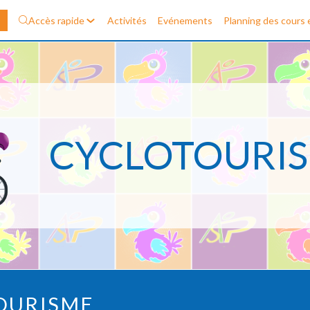
Accès rapide
Activités
Evénements
Planning des cours e
CYCLOTOURI
OURISME