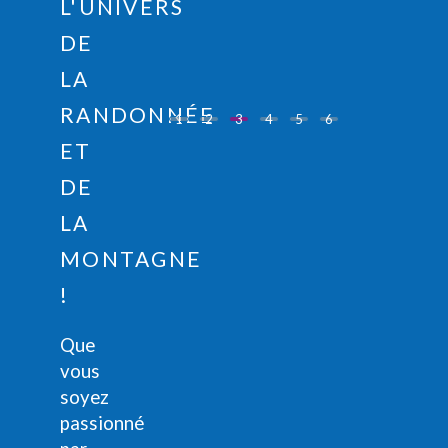
L'UNIVERS
DE
LA
RANDONNÉE
1
2
3
4
5
6
ET
DE
LA
MONTAGNE
!
Que
vous
soyez
passionné