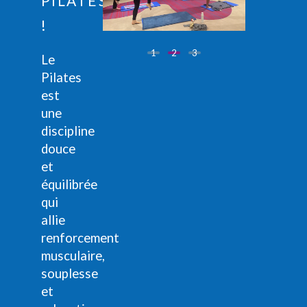
PILATES
!
1
2
3
Le
Pilates
est
une
discipline
douce
et
équilibrée
qui
allie
renforcement
musculaire,
souplesse
et