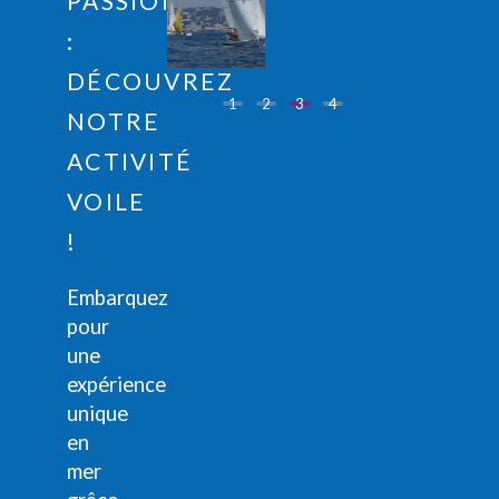
PASSION
:
DÉCOUVREZ
1
2
3
4
NOTRE
ACTIVITÉ
VOILE
!
Embarquez
pour
une
expérience
unique
en
mer