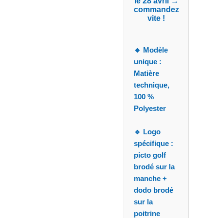
le
28 avril
→
commandez
vite !
🔹
Modèle
unique :
Matière
technique,
100 %
Polyester
🔹
Logo
spécifique :
picto golf
brodé sur la
manche +
dodo brodé
sur la
poitrine